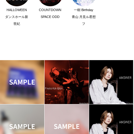
HALLOWEEN
COUNTDOWN
一樹 Birthday
ダンスホール新
SPACE ODD
青山 月見ル君想
世紀
フ