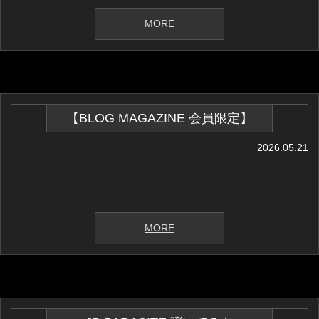
MORE
【BLOG MAGAZINE 会員限定】
2026.05.21
MORE