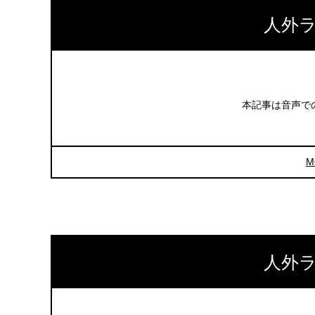
人外ラ
本記事は音声で
M
人外ラ