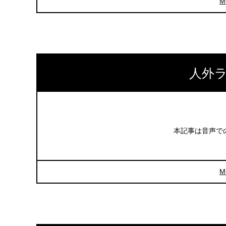
M
人外ラ
本記事は音声で
M