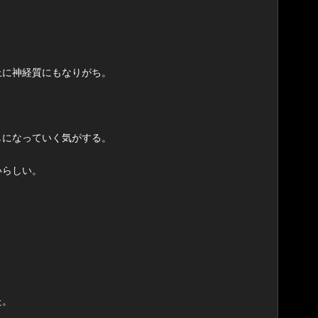
上に神経質にもなりがち。
しになっていく気がする。
いらしい。
た。