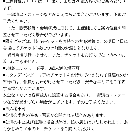
■注釈付後方エリアは、1F後方、または2F後方席でのご案内となり
ます。
一部演出・ステージなどが見えづらい場合がございます。予めご
了承ください。
また、販売状況・会場構成に応じて、主催側にてご案内位置を調
整させていただく場合がございます。
■限定グッズは、該当チケットをお持ちの方を対象に、公演日当日に
会場にてチケット1枚につき1個のお渡しとなります。
後日発送は行いません。また、チケットをお持ちでない方へのお
渡しはできません。
■3歳以上チケット必要、3歳未満入場不可
■スタンディングエリアのチケットをお持ちで小さなお子様連れのお
客様には、係員がお声がけさせていただき、安全なエリアをご案内
する場合がございます。
安全なエリアは客席後方に設置する場合もあり、一部演出・ステー
ジなどが見えづらい場合がございます。予めご了承ください。
■再入場不可
■公演会場内の映像・写真が公開される場合があります。
■公演の中止及び延期の場合以外は、払い戻しはいたしかねます。あ
らかじめご了承の上、チケットをご購入ください。