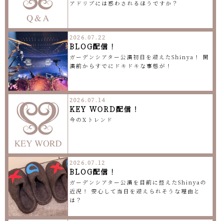
アドリブには惑わされるほうですか？
2026.07.22
BLOG配信！
ガーデンシアター公演初日を迎えたShinya！ 開
演前からすでにドキドキな事態が！
2026.07.14
KEY WORD配信！
今のXトレンド
2026.07.12
BLOG配信！
ガーデンシアター公演を目前に控えたShinyaの
近況！ 安心して当日を迎えられそうな理由と
は？